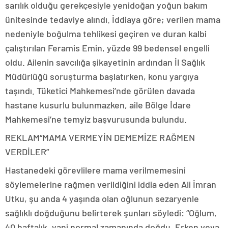
sarılık olduğu gerekçesiyle yenidoğan yoğun bakım
ünitesinde tedaviye alındı. İddiaya göre; verilen mama
nedeniyle boğulma tehlikesi geçiren ve duran kalbi
çalıştırılan Feramis Emin, yüzde 99 bedensel engelli
oldu. Ailenin savcılığa şikayetinin ardından İl Sağlık
Müdürlüğü soruşturma başlatırken, konu yargıya
taşındı. Tüketici Mahkemesi’nde görülen davada
hastane kusurlu bulunmazken, aile Bölge İdare
Mahkemesi’ne temyiz başvurusunda bulundu.
REKLAM
“MAMA VERMEYİN DEMEMİZE RAĞMEN
VERDİLER”
Hastanedeki görevlilere mama verilmemesini
söylemelerine rağmen verildiğini iddia eden Ali İmran
Utku, şu anda 4 yaşında olan oğlunun sezaryenle
sağlıklı doğduğunu belirterek şunları söyledi: “Oğlum,
40 haftalık, yani normal zamanında doğdu. Erken veya