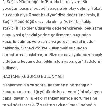
“İl Sağlık Müdürlüğü de ‘Burada bir olay var. Bir
çocuğun başına, bebeğin başına bir olay gelmiş. Fakat
bu çocuk niye 3 saat bekliyor’ diye değerlendirmiş. İl
Sağlık Müdürlüğü orayı ele almış. Yetkili bir tabip
atayıp, İl Tabipler Odası’yla değerlendirerek, bekletme
suçu, yani görevini yerine getirmeme suçundan
kusurlu bulmuş ve o zamanki görevli mesul müdür
hakkında, ‘Görevi kötüye kullanmak’ suçundan
soruşturma başlatmıştır. Bize de dava yolumuzun açık
olduğunu beyan eden bildirimleri yapmıştır” ifadelerini
kullandı.
HASTANE KUSURLU BULUNMADI
Mahkemenin 4 yıl sonra, hastanenin herhangi bir
kusurunun olmadığı yönünde karar verdiğini söyleyen
baba, davanın Tüketici Mahkemesi’nde görülmesine
tepki göstererek, “3 saatte sevk edilmesi, bebeğin