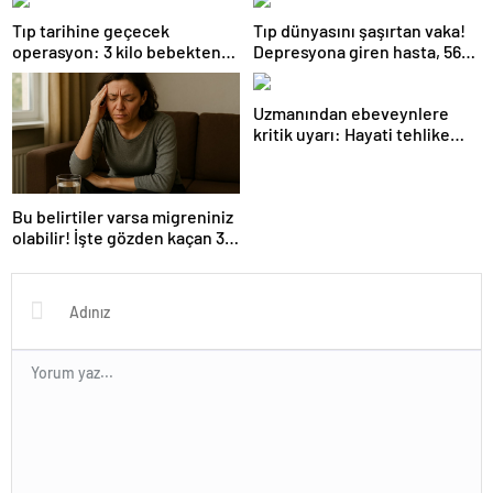
Tıp tarihine geçecek
Tıp dünyasını şaşırtan vaka!
operasyon: 3 kilo bebekten
Depresyona giren hasta, 56
yarım kilo tümor çıktı
gün boyunca kesintisiz uyudu
Uzmanından ebeveynlere
kritik uyarı: Hayati tehlike
yaratabilir!
Bu belirtiler varsa migreniniz
olabilir! İşte gözden kaçan 3
detay