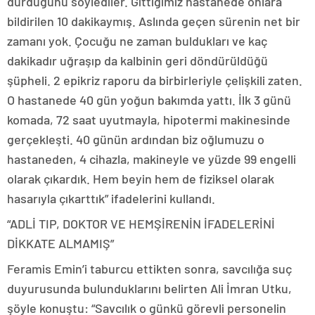
durduğunu söylediler. Gittiğimiz hastanede onlara
bildirilen 10 dakikaymış. Aslında geçen sürenin net bir
zamanı yok. Çocuğu ne zaman buldukları ve kaç
dakikadır uğraşıp da kalbinin geri döndürüldüğü
şüpheli. 2 epikriz raporu da birbirleriyle çelişkili zaten.
O hastanede 40 gün yoğun bakımda yattı. İlk 3 günü
komada, 72 saat uyutmayla, hipotermi makinesinde
gerçekleşti. 40 günün ardından biz oğlumuzu o
hastaneden, 4 cihazla, makineyle ve yüzde 99 engelli
olarak çıkardık. Hem beyin hem de fiziksel olarak
hasarıyla çıkarttık” ifadelerini kullandı.
“ADLİ TIP, DOKTOR VE HEMŞİRENİN İFADELERİNİ
DİKKATE ALMAMIŞ”
Feramis Emin’i taburcu ettikten sonra, savcılığa suç
duyurusunda bulunduklarını belirten Ali İmran Utku,
şöyle konuştu: “Savcılık o günkü görevli personelin