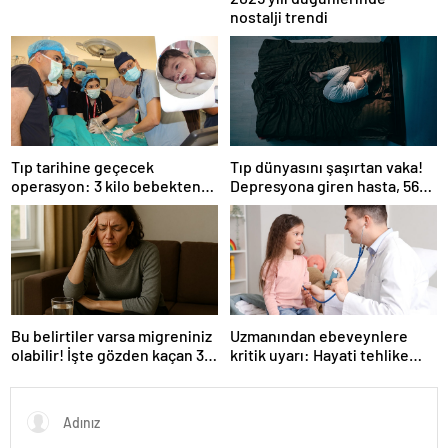
nostalji trendi
Tıp tarihine geçecek
Tıp dünyasını şaşırtan vaka!
operasyon: 3 kilo bebekten
Depresyona giren hasta, 56
yarım kilo tümor çıktı
gün boyunca kesintisiz uyudu
Bu belirtiler varsa migreniniz
Uzmanından ebeveynlere
olabilir! İşte gözden kaçan 3
kritik uyarı: Hayati tehlike
detay
yaratabilir!