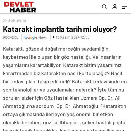
226 okunma
Katarakt implantla tarih mi oluyor?
19 Kasım 2024 12:58
ABONE OL
News
Katarakt, gözdeki doğal merceğin saydamlığını
kaybetmesi ile oluşan bir göz hastalığı. Ve insanların
yaşamlarını karartabiliyor. Katarakt bizim yaşamımızı
karartmadan biz kataraktan nasıl kurtulacağız? Nasıl
bir tedavi planı takip edilmeli? Katarakt tedavisinde en
son teknolojiler ve uygulamalar nelerdir? İşte tüm bu
soruları sizler için Göz Hastalıkları Uzmanı Op. Dr. Ali
Ahmetoğlu’na sordum. Op. Dr. Ahmetoğlu, “Kataraktın
ortaya çıkmasında ilerleyen yaş önemli bir etken
olmakla beraber; göz içi iltihapları, şeker hastalığı gibi
bazı sistemik hastalıklar, kortizon ve birtakım ilaçların