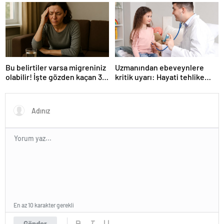
yarım kilo tümor çıktı
gün boyunca kesintisiz uyudu
Bu belirtiler varsa migreniniz
Uzmanından ebeveynlere
olabilir! İşte gözden kaçan 3
kritik uyarı: Hayati tehlike
detay
yaratabilir!
En az 10 karakter gerekli
Gönder