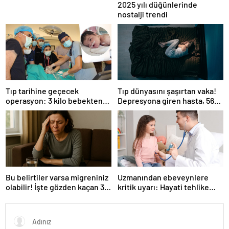
2025 yılı düğünlerinde
nostalji trendi
Tıp tarihine geçecek
Tıp dünyasını şaşırtan vaka!
operasyon: 3 kilo bebekten
Depresyona giren hasta, 56
yarım kilo tümor çıktı
gün boyunca kesintisiz uyudu
Bu belirtiler varsa migreniniz
Uzmanından ebeveynlere
olabilir! İşte gözden kaçan 3
kritik uyarı: Hayati tehlike
detay
yaratabilir!