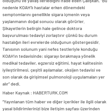
olduğunu ve yavaş ilerlediğini ifade eden Çalışkan, “Bu
nedenle KOAH’lı hastalar erken dönemdeki
semptomlarını genellikle sigara içmenin veya
yaşlanmanın doğal sonucu olarak görürler.
Şikayetlerin belirgin hale gelince doktora
başvurulması tedaviyi zorlaştırır çünkü bu durum
hastalığın ileri evrelerde olduğunun göstergesidir.
Tanısının solunum yani nefes testleriyle konduğu
KOAH’ın tedavisinde; sigarayı bırakmaya yönelik
medikal tedaviler, egzersiz eğitimi, hayat kalitesinin
iyileştirilmesi, çeşitli aşılamalar, oksijen tedavisi ve
son olarak da girişimsel pulmonoloji uygulamaları yer
alır” dedi.
Haber Kaynak : HABERTURK.COM
“Yayınlanan tüm haber ve diğer içerikler ile ilgili olarak
yasal bildirimlerinizi bize iletişim sayfası üzerinden